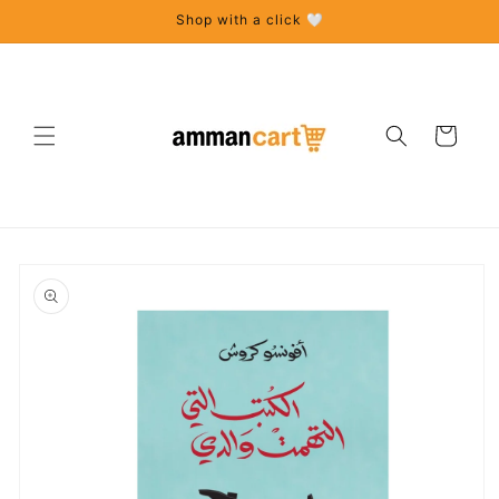
Skip to
Shop with a click 🤍
content
Cart
Skip to
product
information