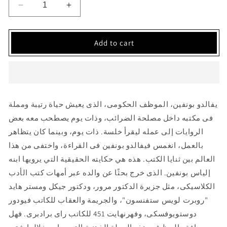
Decrease
Increase
quantity
quantity
for
for
الكتب
الكتب
Add to cart
التي
التي
التهمت
التهمت
والدي
والدي
يفالدو بونفين، الموظف الحكومى، الذى يعيش حياة رتيبة ومملة
فى مكتبه داخل مصلحة الضرائب، وذات يوم يصطحب معه بعض
الروايات إلى عمله ليقرأ خلسة. ذات يوم، وبينما كان يتظاهر
بالعمل، انغمس فيفالدو بونفين فى القراءة، واختفى من هذا
العالم بين ثنايا الكتب. هذه هي حكايته الحقيقية التي يرويها ابنه
إلياس بونفين. الذى خرج بحثًا عن والده عبر أمهات كتب الأدب
الكلاسيكى، مثل جزيرة الدكتور مرور، ودكتور جيكل ومستر هايد
"روبرت لويس ستفنسون"، والجريمة والعقاب للكاتب فيودور
دوستويوفسكى، وفهرنهايت 451 للكاتب راى برادبرى. فهل