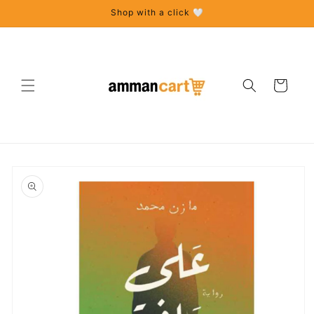
Skip to
Shop with a click 🤍
content
Cart
Skip to
product
information