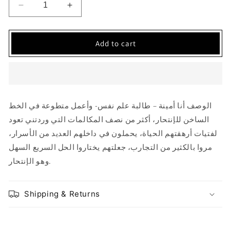
Decrease
Increase
quantity
quantity
for
for
على
على
Add to cart
حافة
حافة
الانهيار
الانهيار
الوصف أنا أمينة – طالبة علم نفس- وأعمل متطوعة في الخط
الساخن للإنتحار، أكثر من نصف المكالمات التي وردتني تعود
لفتيات أرهقتهم الحياة، يحملون في داخلهم العديد من الأسرار،
مروا بالكثير من التجارب، جعلتهم يختاروا الحل السريع السهل
وهو الإنتحار.
Shipping & Returns
Share